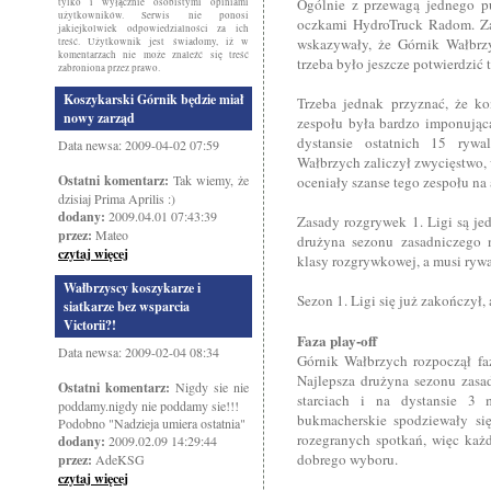
Ogólnie z przewagą jednego pu
tylko i wyłącznie osobistymi opiniami
użytkowników. Serwis nie ponosi
oczkami HydroTruck Radom. Za
jakiejkolwiek odpowiedzialności za ich
wskazywały, że Górnik Wałbrz
treść. Użytkownik jest świadomy, iż w
komentarzach nie może znaleźć się treść
trzeba było jeszcze potwierdzić t
zabroniona przez prawo.
Koszykarski Górnik będzie miał
Trzeba jednak przyznać, że k
nowy zarząd
zespołu była bardzo imponując
dystansie ostatnich 15 rywa
Data newsa: 2009-04-02 07:59
Wałbrzych zaliczył zwycięstwo,
Ostatni komentarz:
Tak wiemy, że
oceniały szanse tego zespołu na
dzisiaj Prima Aprilis :)
dodany:
2009.04.01 07:43:39
Zasady rozgrywek 1. Ligi są je
przez:
Mateo
drużyna sezonu zasadniczego
czytaj więcej
klasy rozgrywkowej, a musi rywa
Wałbrzyscy koszykarze i
Sezon 1. Ligi się już zakończył, 
siatkarze bez wsparcia
Victorii?!
Faza play-off
Data newsa: 2009-02-04 08:34
Górnik Wałbrzych rozpoczął faz
Najlepsza drużyna sezonu zasa
Ostatni komentarz:
Nigdy sie nie
starciach i na dystansie 3 
poddamy.nigdy nie poddamy sie!!!
bukmacherskie spodziewały si
Podobno "Nadzieja umiera ostatnia"
rozegranych spotkań, więc każ
dodany:
2009.02.09 14:29:44
dobrego wyboru.
przez:
AdeKSG
czytaj więcej