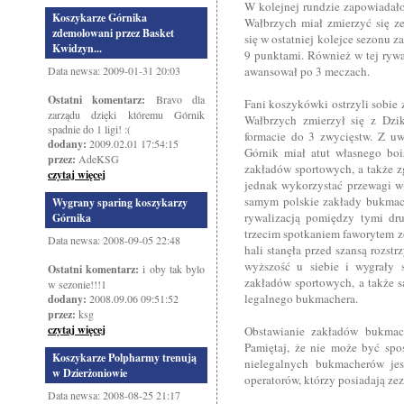
W kolejnej rundzie zapowiadało
Koszykarze Górnika
Wałbrzych miał zmierzyć się z
zdemolowani przez Basket
się w ostatniej kolejce sezonu z
Kwidzyn...
9 punktami. Również w tej rywa
Data newsa: 2009-01-31 20:03
awansował po 3 meczach.
Ostatni komentarz:
Bravo dla
Fani koszykówki ostrzyli sobie 
zarządu dzięki któremu Górnik
Wałbrzych zmierzył się z Dzi
spadnie do 1 ligi! :(
formacie do 3 zwycięstw. Z uw
dodany:
2009.02.01 17:54:15
Górnik miał atut własnego bo
przez:
AdeKSG
zakładów sportowych, a także z
czytaj więcej
jednak wykorzystać przewagi wł
samym polskie zakłady bukmach
Wygrany sparing koszykarzy
rywalizacją pomiędzy tymi dru
Górnika
trzecim spotkaniem faworytem z
Data newsa: 2008-09-05 22:48
hali stanęła przed szansą rozstr
wyższość u siebie i wygrały 
Ostatni komentarz:
i oby tak bylo
zakładów sportowych, a także 
w sezonie!!!1
legalnego bukmachera.
dodany:
2008.09.06 09:51:52
przez:
ksg
czytaj więcej
Obstawianie zakładów bukmach
Pamiętaj, że nie może być spo
Koszykarze Polpharmy trenują
nielegalnych bukmacherów jes
w Dzierżoniowie
operatorów, którzy posiadają ze
Data newsa: 2008-08-25 21:17