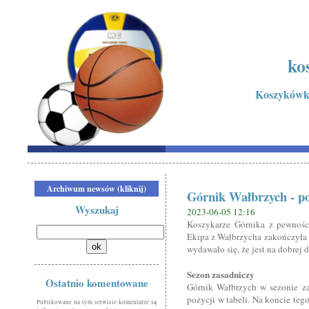
ko
Koszykówka
Archiwum newsów (kliknij)
Górnik Wałbrzych - p
Wyszukaj
2023-06-05 12:16
Koszykarze Górnika z pewnośc
Ekipa z Wałbrzycha zakończyła s
wydawało się, że jest na dobrej 
Sezon zasadniczy
Ostatnio komentowane
Górnik Wałbrzych w sezonie za
pozycji w tabeli. Na koncie teg
Publikowane na tym serwisie komentarze są