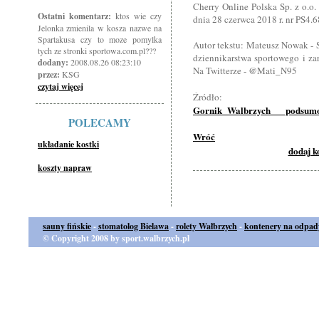
Cherry Online Polska Sp. z o.o
Ostatni komentarz:
ktos wie czy
dnia 28 czerwca 2018 r. nr PS4.
Jelonka zmienila w kosza nazwe na
Spartakusa czy to moze pomylka
Autor tekstu: Mateusz Nowak - 
tych ze stronki sportowa.com.pl???
dziennikarstwa sportowego i za
dodany:
2008.08.26 08:23:10
Na Twitterze - @Mati_N95
przez:
KSG
czytaj więcej
Źródło
Gornik_Walbrzych___podsumo
POLECAMY
Wróć
układanie kostki
dodaj 
koszty napraw
sauny fińskie
-
stomatolog Bielawa
-
rolety Wałbrzych
-
kontenery na odpad
© Copyright 2008 by sport.walbrzych.pl